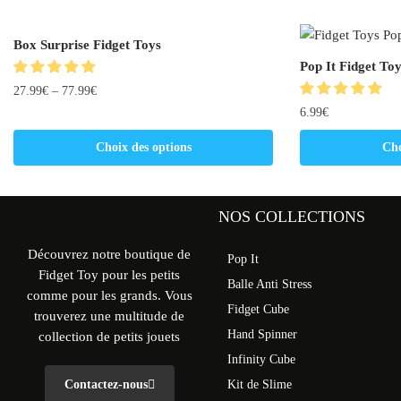
Box Surprise Fidget Toys
Pop It Fidget To
27.99
€
–
77.99
€
6.99
€
Choix des options
Cho
NOS COLLECTIONS
Découvrez notre boutique de
Pop It
Fidget Toy pour les petits
Balle Anti Stress
comme pour les grands. Vous
Fidget Cube
trouverez une multitude de
Hand Spinner
collection de petits jouets
Infinity Cube
Contactez-nous
Kit de Slime