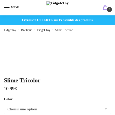
MENU
0
Livraison OFFERTE sur l’ensemble des produits
Fidget toy
»
Boutique
»
Fidget Toy
»
Slime Tricolor
Slime Tricolor
10.99
€
Color