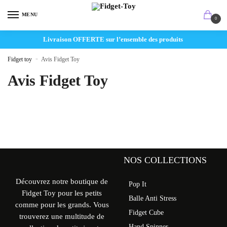
MENU
0
Livraison OFFERTE sur l’ensemble des produits
Fidget toy
»
Avis Fidget Toy
Avis Fidget Toy
NOS COLLECTIONS
Découvrez notre boutique de
Pop It
Fidget Toy pour les petits
Balle Anti Stress
comme pour les grands. Vous
Fidget Cube
trouverez une multitude de
Hand Spinner