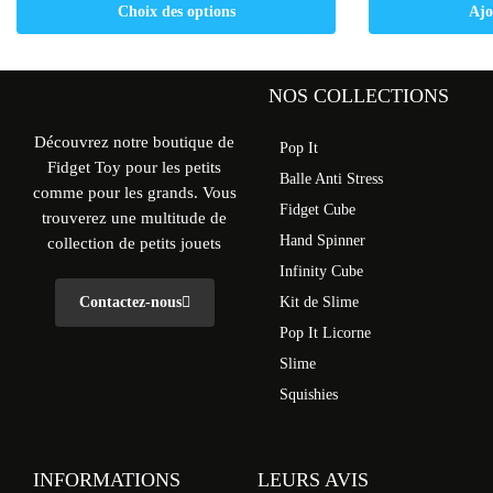
Choix des options
Ajo
NOS COLLECTIONS
Découvrez notre boutique de
Pop It
Fidget Toy pour les petits
Balle Anti Stress
comme pour les grands. Vous
Fidget Cube
trouverez une multitude de
Hand Spinner
collection de petits jouets
Infinity Cube
Contactez-nous
Kit de Slime
Pop It Licorne
Slime
Squishies
INFORMATIONS
LEURS AVIS