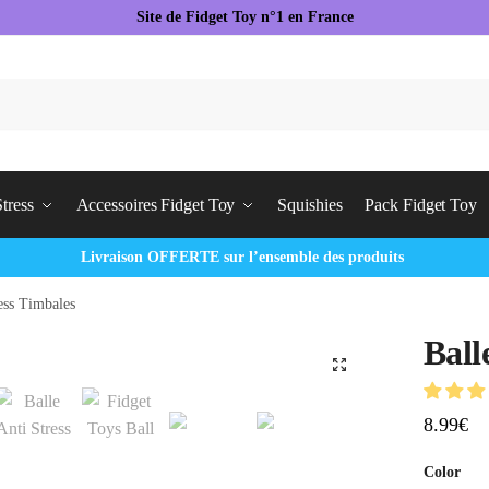
Site de Fidget Toy n°1 en France
tress
Accessoires Fidget Toy
Squishies
Pack Fidget Toy
Livraison OFFERTE sur l’ensemble des produits
ress Timbales
Ball
🔍
8.99
€
Color