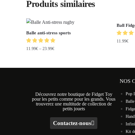
Produits similaires
Ball Fidg
Balle anti-stress sports
11.99
€
11.99
€
–
23.99
€
NOS 
Découvrez notre boutique de Fidget Toy
Pop I
pour les petits comme pour les grands. Vous
Balle
trouverez une multitude de collection de
petits jouets
Fidg
Hand
Contactez-nous
Infin
Kit d