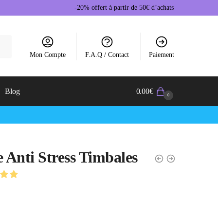
-20% offert à partir de 50€ d’achats
Mon Compte
F.A.Q / Contact
Paiement
Blog
0.00
€
0
e Anti Stress Timbales