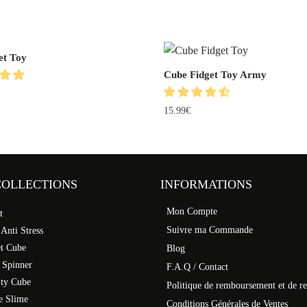
et Toy
Cube Fidget Toy Army
15.99
€
COLLECTIONS
INFORMATIONS
Mon Compte
t
Suivre ma Commande
 Anti Stress
et Cube
Blog
 Spinner
F.A.Q / Contact
ity Cube
Politique de remboursement et de re
e Slime
Conditions Générales de Ventes