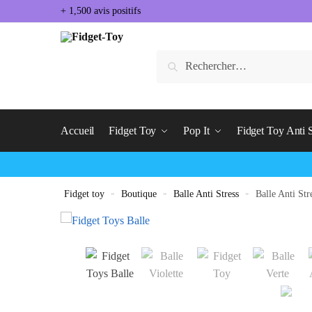
+ 1,500 avis positifs
Accueil
Fidget Toy
Pop It
Fidget Toy Anti S
Fidget toy
»
Boutique
»
Balle Anti Stress
»
Balle Anti St