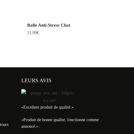
Balle Anti-Stress Chat
11.99
€
LEURS AVIS
«
Excellent produit de qualité.
»
«
Produit de bonne qualité, fonctionne comme
tours
annoncé.
»