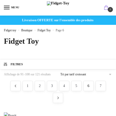
MENU
0
Livraison OFFERTE sur l’ensemble des produits
Fidget toy
»
Boutique
»
Fidget Toy
»
Page 6
Fidget Toy
FILTRES
Affichage de 91–108 sur 121 résultats
1
2
3
4
5
6
7