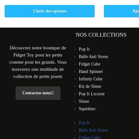
Choix des options
Ajo
NOS COLLECTIONS
Découvrez notre boutique de
Pop It
Fidget Toy pour les petits
Balle Anti Stress
comme pour les grands. Vous
Fidget Cube
trouverez une multitude de
Hand Spinner
collection de petits jouets
Infinity Cube
Kit de Slime
Contactez-nous
Pop It Licorne
Slime
Squishies
Pop It
Balle Anti Stress
Fidget Cube