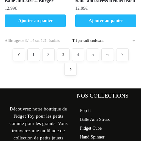
Balle anti-stress Burger
Balle anti-stress Renard Bleu
12.99
€
12.99
€
Ajouter au panier
Ajouter au panier
Affichage de 37–54 sur 121 résultats
1
2
3
4
5
6
7
NOS COLLECTIONS
Découvrez notre boutique de
Pop It
Fidget Toy pour les petits
Balle Anti Stress
comme pour les grands. Vous
Fidget Cube
trouverez une multitude de
Hand Spinner
collection de petits jouets