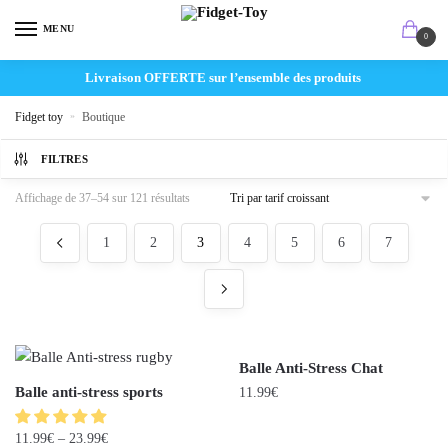
MENU
0
Livraison OFFERTE sur l’ensemble des produits
Fidget toy
»
Boutique
FILTRES
Affichage de 37–54 sur 121 résultats
1
2
3
4
5
6
7
Balle Anti-Stress Chat
Balle anti-stress sports
11.99
€
11.99
€
–
23.99
€