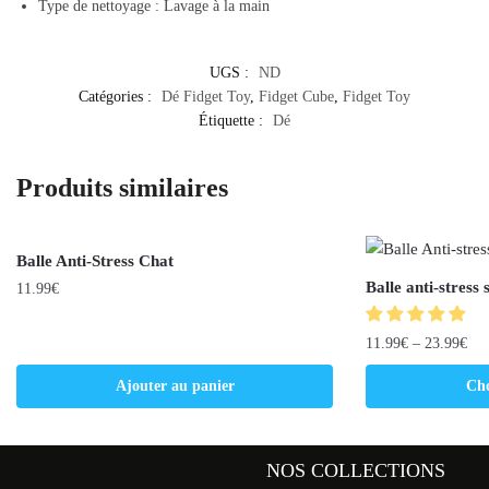
Type de nettoyage : Lavage à la main
UGS :
ND
Catégories :
Dé Fidget Toy
,
Fidget Cube
,
Fidget Toy
Étiquette :
Dé
Produits similaires
Balle Anti-Stress Chat
Balle anti-stress 
11.99
€
11.99
€
–
23.99
€
Ajouter au panier
Cho
NOS COLLECTIONS